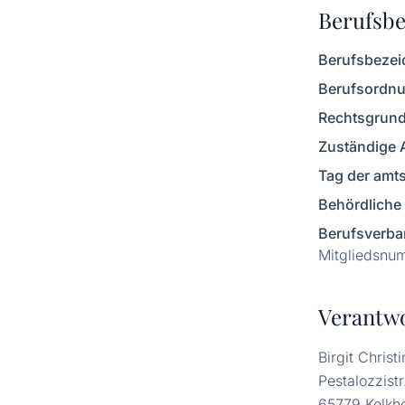
Berufsbe
Berufsbezei
Berufsordnu
Rechtsgrund
Zuständige 
Tag der amt
Behördliche 
Berufsverba
Mitgliedsnu
Verantwo
Birgit Christ
Pestalozzistr
65779 Kelkh