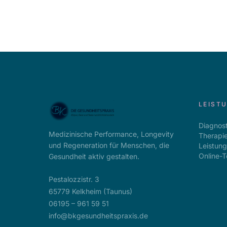
LEIST
Diagnost
Medizinische Performance, Longevity
Therapi
und Regeneration für Menschen, die
Leistun
Online-T
Gesundheit aktiv gestalten.
Pestalozzistr. 3
65779 Kelkheim (Taunus)
24° ☀
✦ POLLENFLUG KELKHEIM
06195 – 961 59 51
info@bkgesundheitspraxis.de