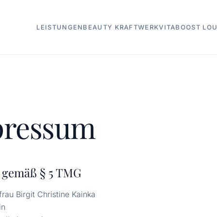
LEISTUNGEN
BEAUTY KRAFTWERK
VITABOOST LO
pressum
 gemäß § 5 TMG
rau Birgit Christine Kainka
in