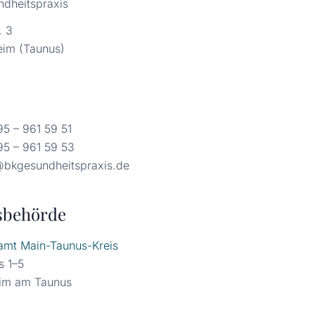
ndheitspraxis
. 3
eim (Taunus)
95 – 961 59 51
95 – 961 59 53
@bkgesundheitspraxis.de
sbehörde
amt Main-Taunus-Kreis
s 1–5
im am Taunus