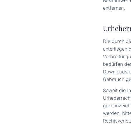
Bekanntwerd
entfernen.
Urheber
Die durch di
unterliegen 
Verbreitung 
bedürfen der
Downloads un
Gebrauch ges
Soweit die I
Urheberrecht
gekennzeichn
werden, bitt
Rechtsverlet