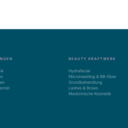
UNGEN
BEAUTY KRAFTWERK
ik
Hydrafacial
en
Microneedling & BB-Glow
gen
Grundbehandlung
ermin
Lashes & Brows
Medizinische Kosmetik