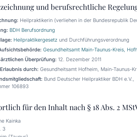
zeichnung und berufsrechtliche Regelun
chnung:
Heilpraktikerin (verliehen in der Bundesrepublik De
ng:
BDH Berufsordnung
lage:
Heilpraktikergesetz
und Durchführungsverordnung
Aufsichtsbehörde:
Gesundheitsamt Main-Taunus-Kreis, Hof
särztlichen Überprüfung:
12. Dezember 2011
Erlaubnis durch:
Gesundheitsamt Hofheim, Main-Taunus-Kr
ndsmitgliedschaft:
Bund Deutscher Heilpraktiker BDH e.V.,
mmer 106893
rtlich für den Inhalt nach § 18 Abs. 2 MSt
ine Kainka
. 3
eim (Taunus)