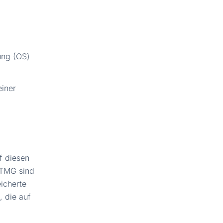
ung (OS)
einer
f diesen
 TMG sind
eicherte
 die auf