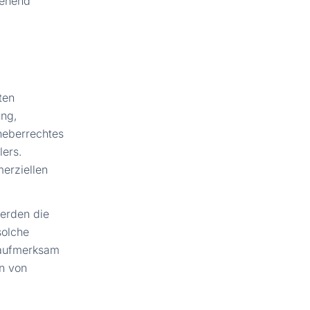
gehend
ten
ung,
heberrechtes
lers.
merziellen
werden die
solche
 aufmerksam
n von