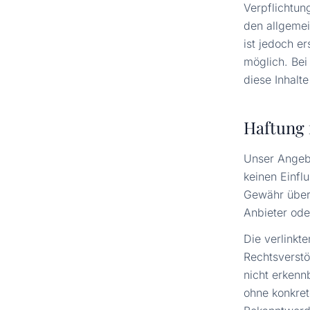
Verpflichtun
den allgemei
ist jedoch e
möglich. Be
diese Inhalt
Haftung 
Unser Angebo
keinen Einfl
Gewähr übern
Anbieter ode
Die verlinkt
Rechtsverstö
nicht erkennb
ohne konkret