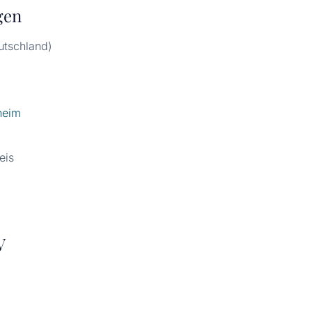
gen
utschland)
heim
eis
V