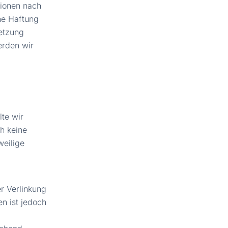
tionen nach
he Haftung
letzung
erden wir
lte wir
h keine
weilige
r Verlinkung
en ist jedoch